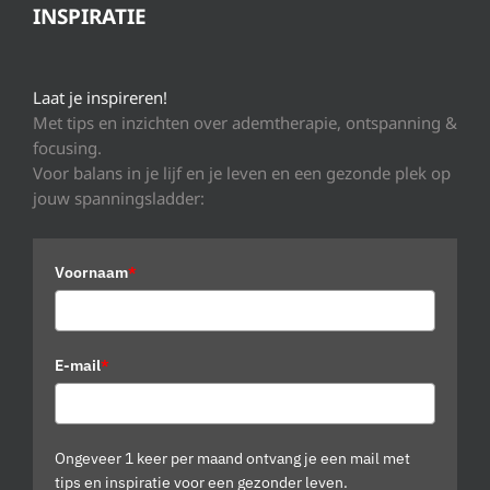
INSPIRATIE
Laat je inspireren!
Met tips en inzichten over ademtherapie, ontspanning &
focusing.
Voor balans in je lijf en je leven en een gezonde plek op
jouw spanningsladder:
Voornaam
*
E-mail
*
Ongeveer 1 keer per maand ontvang je een mail met
tips en inspiratie voor een gezonder leven.