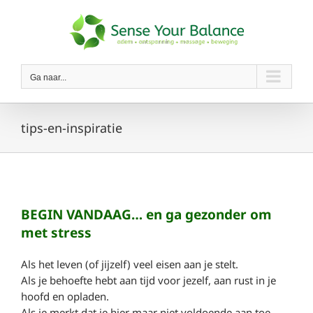
Ga
naar
inhoud
Ga naar...
tips-en-inspiratie
BEGIN VANDAAG… en ga gezonder om
met stress
Als het leven (of jijzelf) veel eisen aan je stelt.
Als je behoefte hebt aan tijd voor jezelf, aan rust in je
hoofd en opladen.
Als je merkt dat je hier maar niet voldoende aan toe