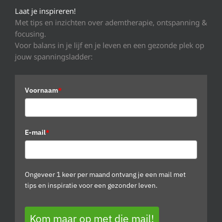
Laat je inspireren!
Met tips en inzichten over ademtherapie, ontspanning &
focusing.
Voor balans in je lijf en je leven en een gezonde plek op
jouw spanningsladder:
Voornaam
*
E-mail
*
Ongeveer 1 keer per maand ontvang je een mail met
tips en inspiratie voor een gezonder leven.
Kom maar op met die mail!