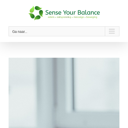
Ga
naar
inhoud
Ga naar...