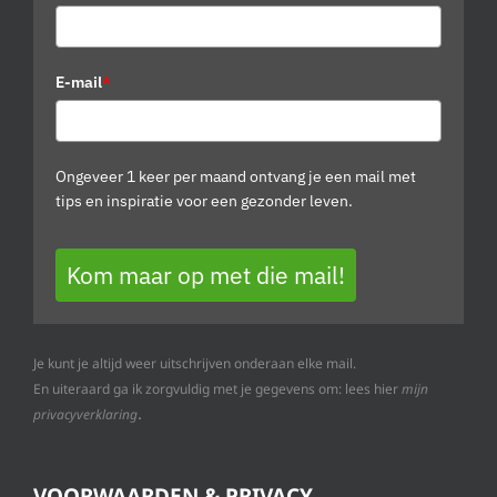
E-mail
*
Ongeveer 1 keer per maand ontvang je een mail met
tips en inspiratie voor een gezonder leven.
Kom maar op met die mail!
Je kunt je altijd weer uitschrijven onderaan elke mail.
En uiteraard ga ik zorgvuldig met je gegevens om: lees hier
mijn
.
privacyverklaring
VOORWAARDEN & PRIVACY