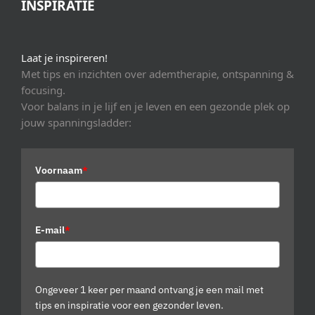
INSPIRATIE
Laat je inspireren!
Met tips en inzichten over ademtherapie, ontspanning &
focusing.
Voor balans in je lijf en je leven en een gezonde plek op
jouw spanningsladder:
Voornaam
*
E-mail
*
Ongeveer 1 keer per maand ontvang je een mail met
tips en inspiratie voor een gezonder leven.