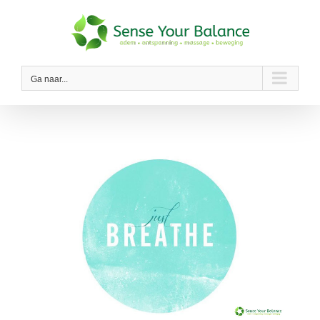
Ga
naar
inhoud
Ga naar...