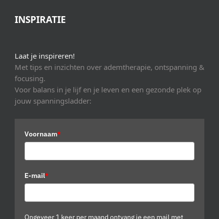
INSPIRATIE
Laat je inspireren!
Met tips en inzichten over ademtherapie, ontspanning &
focusing.
Voor balans in je lijf en je leven en een gezonde plek op
jouw spanningsladder:
Voornaam
*
E-mail
*
Ongeveer 1 keer per maand ontvang je een mail met