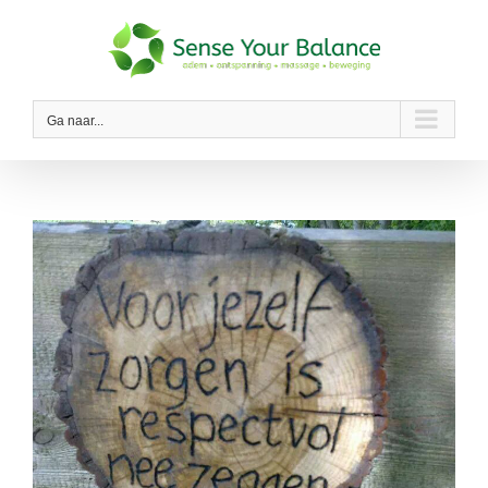
Ga
naar
inhoud
Ga naar...