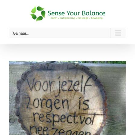
Ga
naar
inhoud
Ga naar...