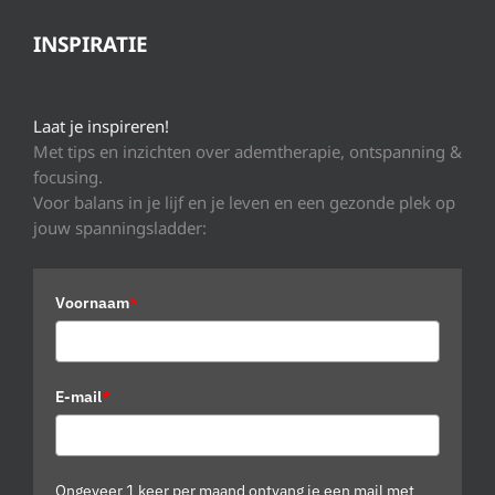
INSPIRATIE
Laat je inspireren!
Met tips en inzichten over ademtherapie, ontspanning &
focusing.
Voor balans in je lijf en je leven en een gezonde plek op
jouw spanningsladder:
Voornaam
*
E-mail
*
Ongeveer 1 keer per maand ontvang je een mail met