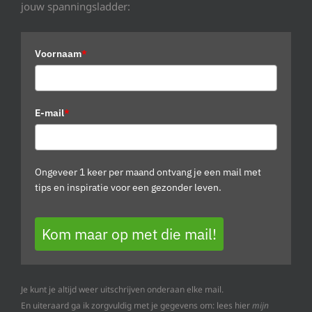
jouw spanningsladder:
Voornaam
*
E-mail
*
Ongeveer 1 keer per maand ontvang je een mail met
tips en inspiratie voor een gezonder leven.
Kom maar op met die mail!
Je kunt je altijd weer uitschrijven onderaan elke mail.
En uiteraard ga ik zorgvuldig met je gegevens om: lees hier
mijn