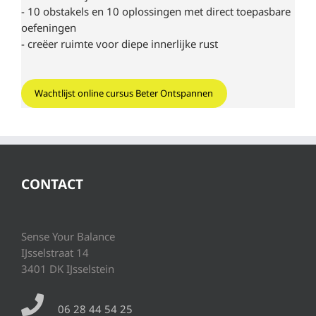
- 10 obstakels en 10 oplossingen met direct toepasbare
oefeningen
- creëer ruimte voor diepe innerlijke rust
Wachtlijst online cursus Beter Ontspannen
CONTACT
Sense Your Balance
IJsselstraat 14
3401 DK IJsselstein
06 28 44 54 25