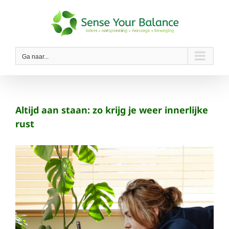
Ga
naar
inhoud
Ga naar...
Altijd aan staan: zo krijg je weer innerlijke
rust
Bekijk
grotere
afbeelding