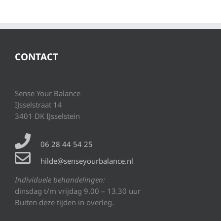
CONTACT
Sense Your Balance
IJsselstraat 14
3401 DK IJsselstein
06 28 44 54 25
hilde@senseyourbalance.nl
Individuele behandelingen:
dinsdag t/m vrijdag 9.00 – 13.30 uur
Buiten deze tijden in overleg.