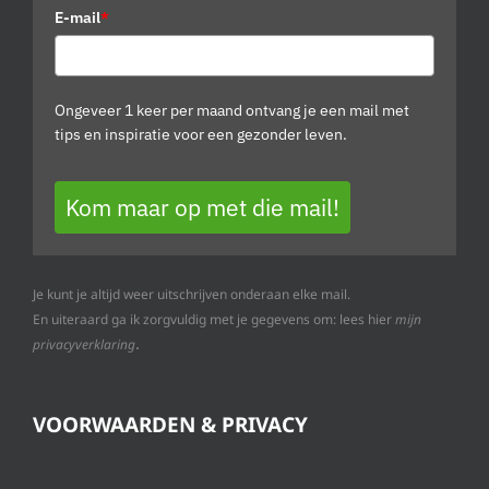
E-mail
*
Ongeveer 1 keer per maand ontvang je een mail met
tips en inspiratie voor een gezonder leven.
Kom maar op met die mail!
Je kunt je altijd weer uitschrijven onderaan elke mail.
En uiteraard ga ik zorgvuldig met je gegevens om: lees hier
mijn
.
privacyverklaring
VOORWAARDEN & PRIVACY