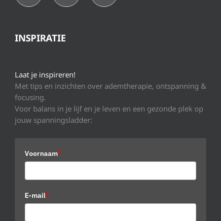
INSPIRATIE
Laat je inspireren!
Met tips en inzichten over ademtherapie, ontspanning &
focusing.
Voor balans in je lijf en je leven en een gezonde plek op
jouw spanningsladder:
Voornaam
*
E-mail
*