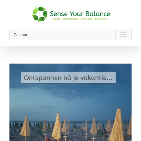
Ga
naar
inhoud
Ga naar...