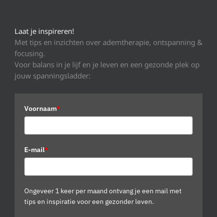
Laat je inspireren!
Met tips en inzichten over ademtherapie, ontspanning &
focusing.
Voor balans in je lijf en je leven en een gezonde plek op
jouw spanningsladder:
Voornaam
*
E-mail
*
Ongeveer 1 keer per maand ontvang je een mail met
tips en inspiratie voor een gezonder leven.