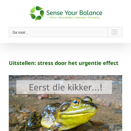
Ga
naar
inhoud
Ga naar...
Uitstellen: stress door het urgentie effect
Bekijk
grotere
afbeelding